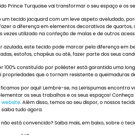
ido Prince Turquoise vai transformar o seu espaço e os s
é um tecido jacquard com um leve aspeto aveludado, po
fazer a diferença em elementos decorativos de quartos, sal
s vezes utilizado na confeção de malas e de outros acess
r azulada, este tecido pode marcar pela diferença em bel
adas, estofos, chapéus ou até, fazer parte dos seus cand
er 100% constituído por poliéster está garantida uma longa
i propriedades que o tornam resistente a queimaduras d
 ficamos por aqui! Lembre-se, na Leirispumas encontra v
ementar os seus trabalhos e os seus espaços! Conheça
o
website
. Além disso, temos ao seu dispor, o nossos teci
 saiba tudo agora.
 não está convencido? Saiba mais, em baixo, sobre o teci