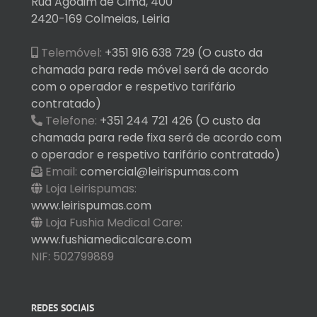
Rua Agodim de Cima, 400
2420-169 Colmeias, Leiria
Telemóvel:
+351 916 638 729 (O custo da
chamada para rede móvel será de acordo
com o operador e respetivo tarifário
contratado)
Telefone:
+351 244 721 426 (O custo da
chamada para rede fixa será de acordo com
o operador e respetivo tarifário contratado)
Email:
comercial@leirispumas.com
Loja Leirispumas:
www.leirispumas.com
Loja Fushia Medical Care:
www.fushiamedicalcare.com
NIF: 502799889
REDES SOCIAIS