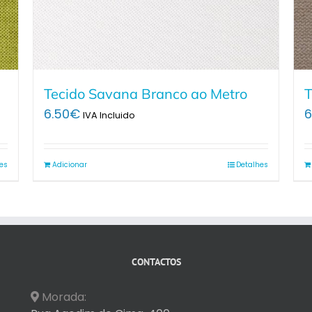
Tecido Savana Branco ao Metro
T
6.50
€
6
IVA Incluido
es
Adicionar
Detalhes
CONTACTOS
Morada: