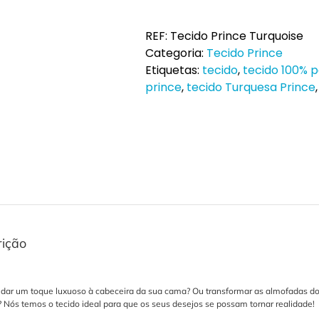
Tecido
Prince
REF:
Tecido Prince Turquoise
Turquoise
Categoria:
Tecido Prince
ao
Etiquetas:
tecido
,
tecido 100% p
metro
prince
,
tecido Turquesa Prince
rição
 dar um toque luxuoso à cabeceira da sua cama? Ou transformar as almofadas d
? Nós temos o tecido ideal para que os seus desejos se possam tornar realidade!