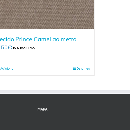
ecido Prince Camel ao metro
.50
€
IVA Incluido
Adicionar
Detalhes
MAPA