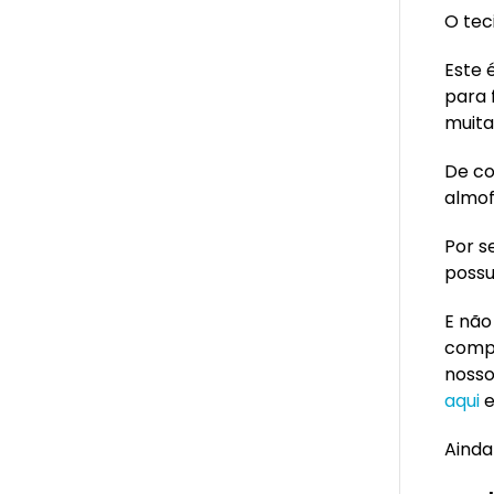
O tec
Este 
para 
muita
De co
almof
Por s
possu
E não
compl
noss
aqui
e
Ainda