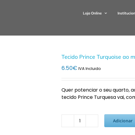
Loja Online
Institucio
Tecido Prince Turquoise ao m
6.50
€
IVA Incluido
Quer potenciar o seu quarto, 
tecido Prince Turquesa vai, com
Adicionar
Quantidade
de