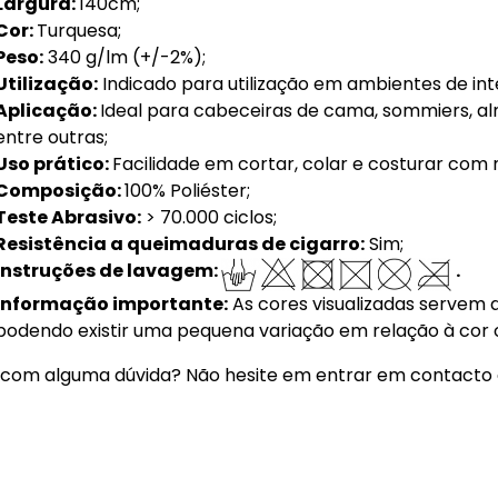
Largura:
140cm;
Cor:
Turquesa;
Peso:
340 g/lm (+/-2%);
Utilização:
Indicado para utilização em ambientes de inte
Aplicação:
Ideal para cabeceiras de cama, sommiers, al
entre outras;
Uso prático:
Facilidade em cortar, colar e costurar com 
Composição:
100% Poliéster;
Teste Abrasivo:
> 70.000 ciclos;
Resistência a queimaduras de cigarro:
Sim;
Instruções de lavagem:
.
Informação importante:
As cores visualizadas servem
podendo existir uma pequena variação em relação à cor o
 com alguma dúvida? Não hesite em entrar em contacto