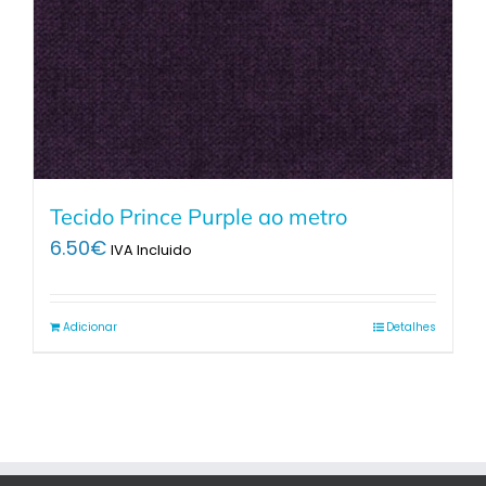
Tecido Prince Purple ao metro
6.50
€
IVA Incluido
Adicionar
Detalhes