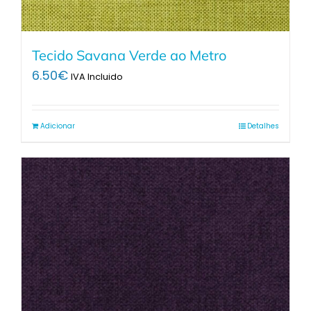
Tecido Savana Verde ao Metro
6.50
€
IVA Incluido
Adicionar
Detalhes