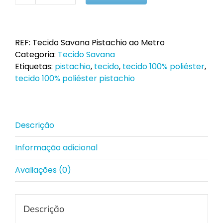
de
Tecido
Savana
REF:
Tecido Savana Pistachio ao Metro
Pistachio
Categoria:
Tecido Savana
ao
Etiquetas:
pistachio
,
tecido
,
tecido 100% poliéster
,
Metro
tecido 100% poliéster pistachio
Descrição
Informação adicional
Avaliações (0)
Descrição