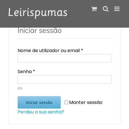
Skip
to
content
Iniciar sessão
Obrigatório
Nome de utilizador ou email
*
Obrigatório
Senha
*
Manter sessão
Iniciar sessão
Perdeu a sua senha?