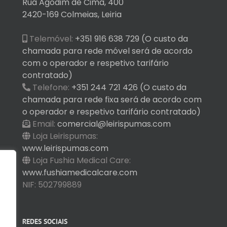
Rua Agodim de Cima, 400
2420-169 Colmeias, Leiria
Telemóvel:
+351 916 638 729 (O custo da
chamada para rede móvel será de acordo
com o operador e respetivo tarifário
contratado)
Telefone:
+351 244 721 426 (O custo da
chamada para rede fixa será de acordo com
o operador e respetivo tarifário contratado)
Email:
comercial@leirispumas.com
Loja Leirispumas:
www.leirispumas.com
Loja Fushia Medical Care:
www.fushiamedicalcare.com
NIF: 502799889
REDES SOCIAIS