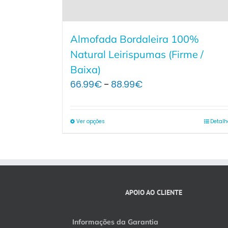
Almofada Bordaleira 100%
Natural Leirispumas (Firme /
Baixa)
Price
66.99
€
88.99
€
–
range:
66.99€
through
Ver opções
Detalh
88.99€
APOIO AO CLIENTE
Informações da Garantia