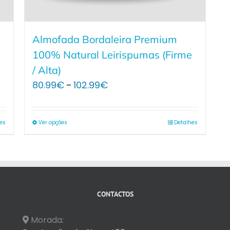
Almofada Bordaleira Premium
100% Natural Leirispumas (Firme
/ Alta)
Price
80.99
€
102.99
€
–
range:
80.99€
through
es
Ver opções
Detalhes
102.99€
CONTACTOS
Morada: