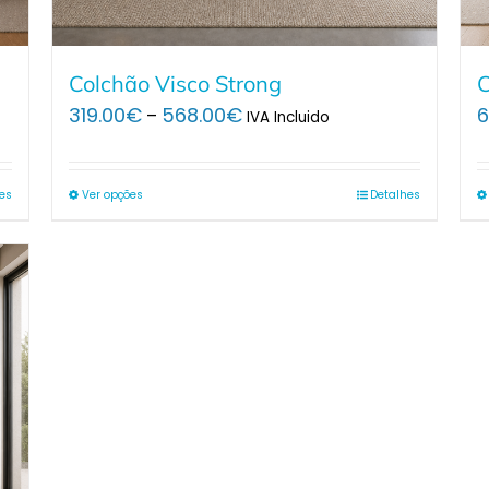
Colchão Visco Strong
C
Price
319.00
€
568.00
€
6
–
IVA Incluido
range:
319.00€
through
es
Ver opções
Detalhes
568.00€