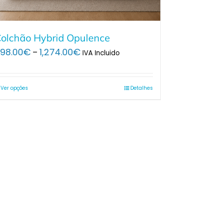
olchão Hybrid Opulence
Price
98.00
€
1,274.00
€
–
IVA Incluido
range:
698.00€
through
Ver opções
Detalhes
1,274.00€