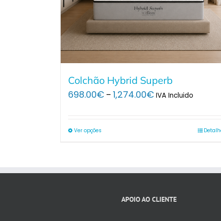
Colchão Hybrid Superb
Price
698.00
€
1,274.00
€
–
IVA Incluido
range:
698.00€
through
Ver opções
Detalh
1,274.00€
APOIO AO CLIENTE