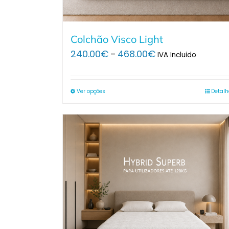
Colchão Visco Light
Price
240.00
€
468.00
€
–
IVA Incluido
range:
240.00€
through
Ver opções
Detalh
468.00€