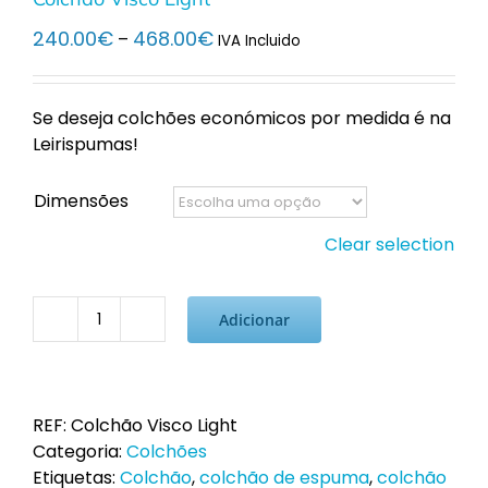
Price
240.00
€
468.00
€
–
IVA Incluido
range:
240.00€
through
Se deseja colchões económicos por medida é na
468.00€
Leirispumas!
Dimensões
Clear selection
Adicionar
Quantidade
de
Colchão
Visco
REF:
Colchão Visco Light
Light
Categoria:
Colchões
Etiquetas:
Colchão
,
colchão de espuma
,
colchão