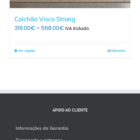
Colchão Visco Strong
Price
319.00
€
568.00
€
–
IVA Incluido
range:
319.00€
through
Ver opções
Detalhes
568.00€
APOIO AO CLIENTE
Informações da Garantia