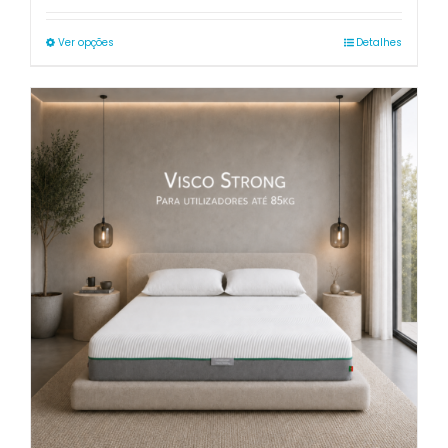
218.00€
through
Ver opções
Detalhes
365.00€