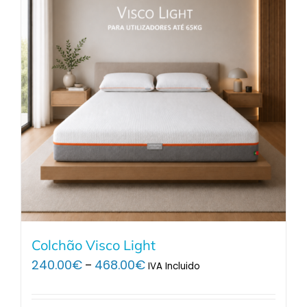
Colchão Visco Light
Price
240.00
€
468.00
€
–
IVA Incluido
range:
240.00€