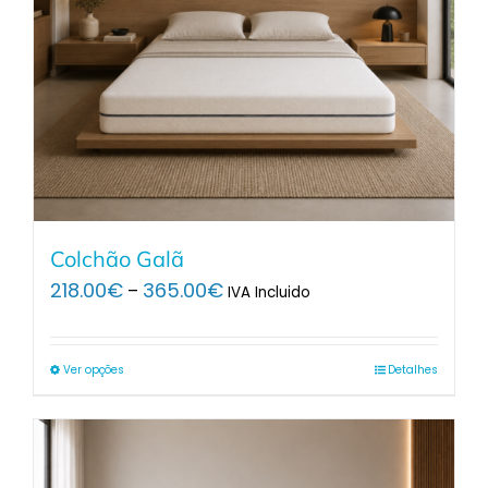
Colchão Galã
Price
218.00
€
365.00
€
–
IVA Incluido
range:
218.00€
through
Ver opções
Detalhes
365.00€