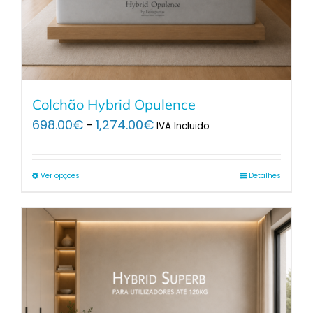
Colchão Hybrid Opulence
Price
698.00
€
1,274.00
€
–
IVA Incluido
range:
698.00€
through
Ver opções
Detalhes
1,274.00€