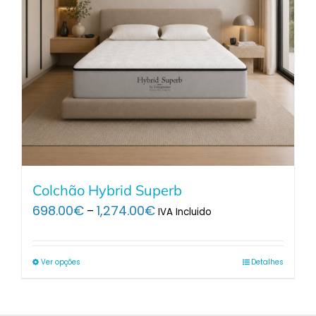
Colchão Hybrid Superb
Price
698.00
€
1,274.00
€
–
IVA Incluido
range:
698.00€
through
Ver opções
Detalhes
1,274.00€