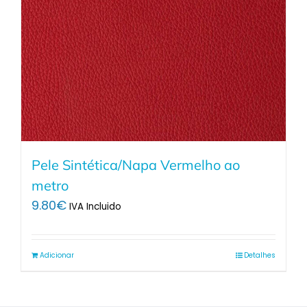
Pele Sintética/Napa Vermelho ao
metro
9.80
€
IVA Incluido
Adicionar
Detalhes