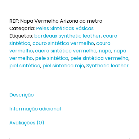
de
Pele
Sintética/Napa
REF:
Napa Vermelho Arizona ao metro
Vermelho
Categoria:
Peles Sintéticas Básicas
ao
Etiquetas:
bordeaux synthetic leather
,
couro
metro
sintético
,
couro sintético vermelho
,
couro
vermelho
,
cuero sintético vermelho
,
napa
,
napa
vermelho
,
pele sintética
,
pele sintética vermelho
,
piel sintética
,
piel sintetica rojo
,
Synthetic leather
Descrição
Informação adicional
Avaliações (0)