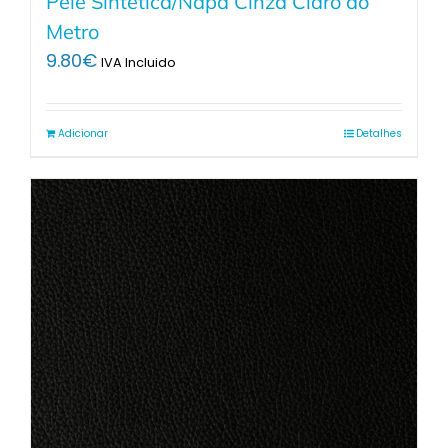
Pele Sintética/Napa Cinza Claro ao
Metro
9.80
€
IVA Incluido
Adicionar
Detalhes