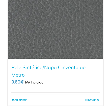
Pele Sintética/Napa Cinzenta ao
Metro
9.80
€
IVA Incluido
Adicionar
Detalhes