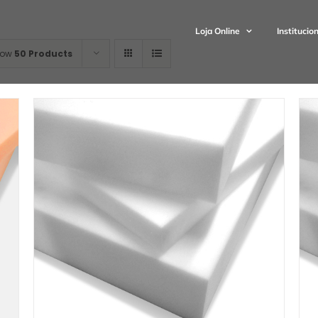
Loja Online
Institucio
how
50 Products