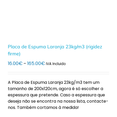
Placa de Espuma Laranja 23kg/m3 (rigidez
firme)
Price
16.00
€
165.00
€
–
IVA Incluido
range:
16.00€
through
A Placa de Espuma Laranja 23kg/m3 tem um
165.00€
tamanho de 200x120cm, agora é só escolher a
espessura que pretende. Caso a espessura que
deseja não se encontra na nossa lista, contacte-
nos. Também cortamos à medida!