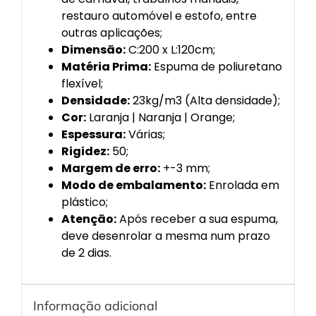
restauro automóvel e estofo, entre
outras aplicações;
Dimensão:
C:200 x L:120cm;
Matéria Prima:
Espuma de poliuretano
flexível;
Densidade:
23kg/m3 (Alta densidade);
Cor:
Laranja | Naranja | Orange;
Espessura:
Várias;
Rigidez:
50;
Margem de erro:
+-3 mm;
Modo de embalamento:
Enrolada em
plástico;
Atenção:
Após receber a sua espuma,
deve desenrolar a mesma num prazo
de 2 dias.
Informação adicional