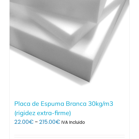
Placa de Espuma Branca 30kg/m3
(rigidez extra-firme)
Price
22.00
€
215.00
€
–
IVA Incluido
range:
22.00€