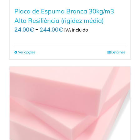
Placa de Espuma Branca 30kg/m3
Alta Resiliência (rigidez média)
Price
24.00
€
244.00
€
–
IVA Incluido
range:
24.00€
through
Ver opções
Detalhes
244.00€