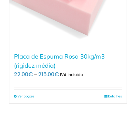
Placa de Espuma Rosa 30kg/m3
(rigidez média)
Price
22.00
€
215.00
€
–
IVA Incluido
range:
22.00€
through
Ver opções
Detalhes
215.00€