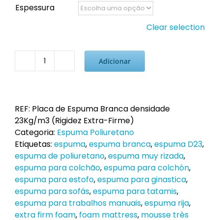
Espessura
Clear selection
Adicionar
Quantidade
de
Placa
de
REF:
Placa de Espuma Branca densidade
Espuma
23Kg/m3 (Rigidez Extra-Firme)
Laranja
Categoria:
Espuma Poliuretano
23kg/m3
Etiquetas:
espuma
,
espuma branca
,
espuma D23
,
(rigidez
espuma de poliuretano
,
espuma muy rizada
,
firme)
espuma para colchão
,
espuma para colchón
,
espuma para estofo
,
espuma para ginastica
,
espuma para sofás
,
espuma para tatamis
,
espuma para trabalhos manuais
,
espuma rija
,
extra firm foam
,
foam mattress
,
mousse très