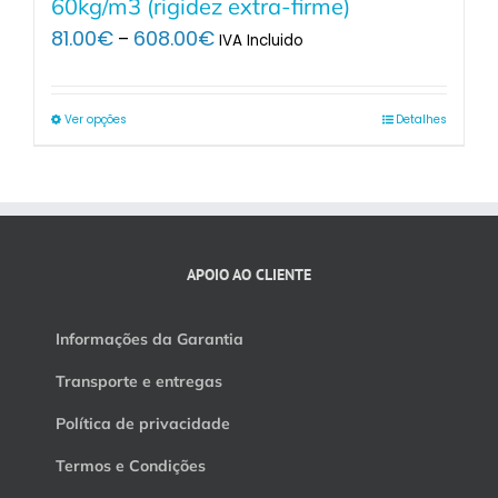
60kg/m3 (rigidez extra-firme)
Price
81.00
€
608.00
€
–
IVA Incluido
range:
81.00€
through
Ver opções
Detalhes
608.00€
APOIO AO CLIENTE
Informações da Garantia
Transporte e entregas
Política de privacidade
Termos e Condições