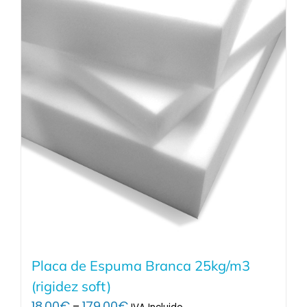
Placa de Espuma Branca 25kg/m3
(rigidez soft)
Price
18.00
€
179.00
€
–