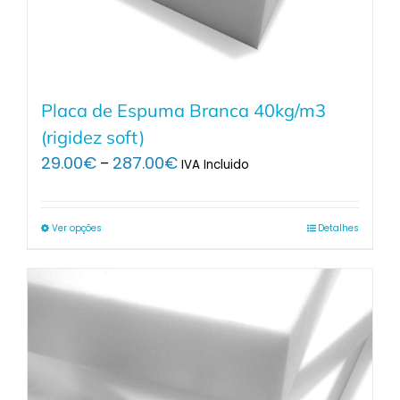
Placa de Espuma Branca 40kg/m3
(rigidez soft)
Price
29.00
€
287.00
€
–
IVA Incluido
range:
29.00€
through
Ver opções
Detalhes
287.00€