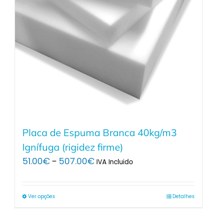
Placa de Espuma Branca 40kg/m3
Ignífuga (rigidez firme)
Price
51.00
€
507.00
€
–
IVA Incluido
range:
51.00€
through
Ver opções
Detalhes
507.00€