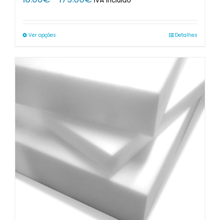
IVA Incluido
range:
18.00€
through
Ver opções
Detalhes
179.00€