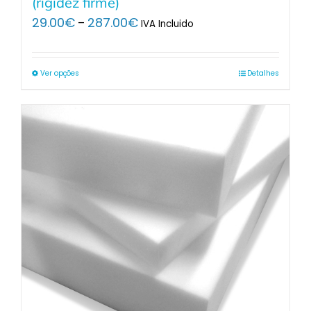
(rigidez firme)
Price
29.00
€
287.00
€
–
IVA Incluido
range:
29.00€
through
Ver opções
Detalhes
287.00€