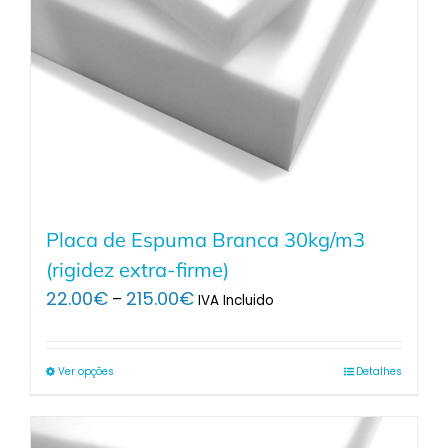
Placa de Espuma Branca 30kg/m3
(rigidez extra-firme)
Price
22.00
€
215.00
€
–
IVA Incluido
range:
22.00€
through
Ver opções
Detalhes
215.00€