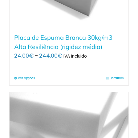
Placa de Espuma Branca 30kg/m3
Alta Resiliência (rigidez média)
Price
24.00
€
244.00
€
–
IVA Incluido
range:
24.00€
through
Ver opções
Detalhes
244.00€