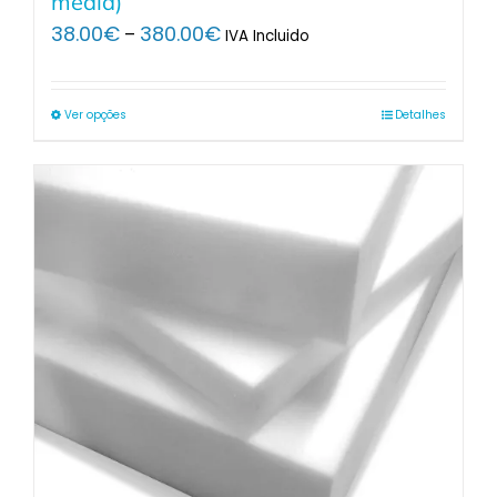
média)
Price
38.00
€
380.00
€
–
IVA Incluido
range:
38.00€
through
Ver opções
Detalhes
380.00€