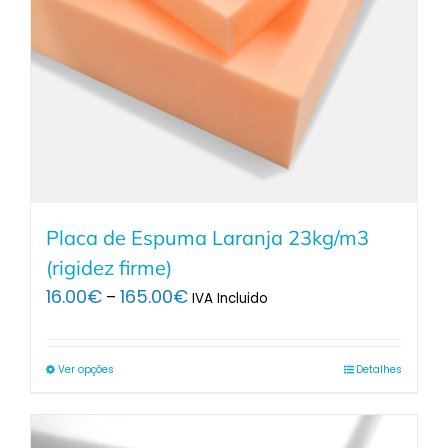
Placa de Espuma Laranja 23kg/m3
(rigidez firme)
Price
16.00
€
165.00
€
–
IVA Incluido
range:
16.00€
through
Ver opções
Detalhes
165.00€