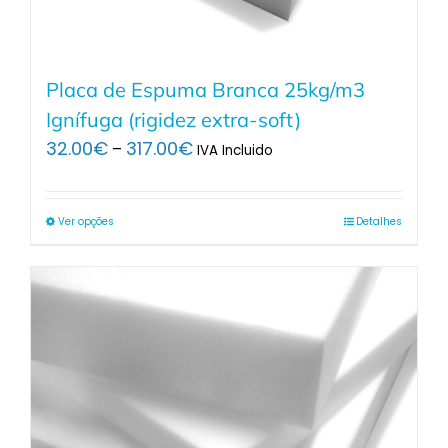
Placa de Espuma Branca 25kg/m3
Ignífuga (rigidez extra-soft)
Price
32.00
€
317.00
€
–
IVA Incluido
range:
32.00€
through
Ver opções
Detalhes
317.00€