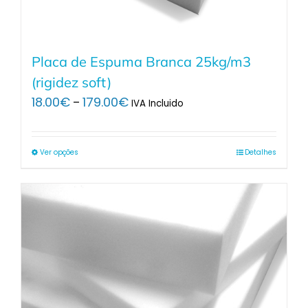
Placa de Espuma Branca 25kg/m3
(rigidez soft)
Price
18.00
€
179.00
€
–
IVA Incluido
range:
18.00€
through
Ver opções
Detalhes
179.00€