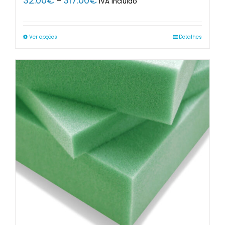
32.00
€
317.00
€
–
IVA Incluido
range:
32.00€
through
Ver opções
Detalhes
317.00€