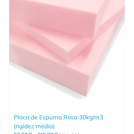
Placa de Espuma Rosa 30kg/m3
(rigidez média)
Price