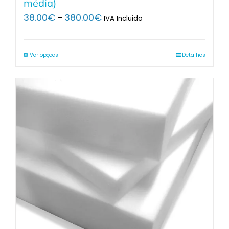
média)
Price
38.00
€
380.00
€
–
IVA Incluido
range:
38.00€
through
Ver opções
Detalhes
380.00€