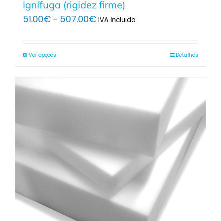
Ignífuga (rigidez firme)
Price
51.00
€
507.00
€
–
IVA Incluido
range:
51.00€
through
Ver opções
Detalhes
507.00€