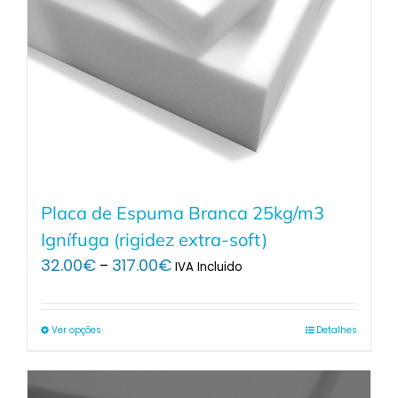
Placa de Espuma Branca 25kg/m3
Ignífuga (rigidez extra-soft)
Price
32.00
€
317.00
€
–
IVA Incluido
range:
32.00€
through
Ver opções
Detalhes
317.00€