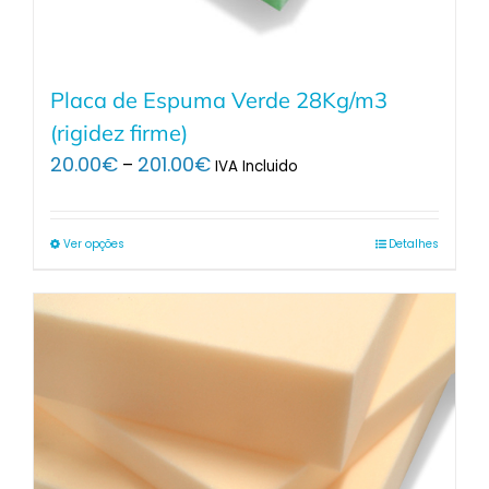
Placa de Espuma Verde 28Kg/m3
(rigidez firme)
Price
20.00
€
201.00
€
–
IVA Incluido
range:
20.00€
through
Ver opções
Detalhes
201.00€