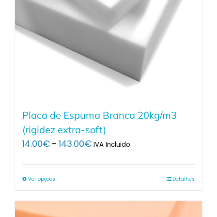
Placa de Espuma Branca 20kg/m3
(rigidez extra-soft)
Price
14.00
€
143.00
€
–
IVA Incluido
range:
14.00€
through
Ver opções
Detalhes
143.00€