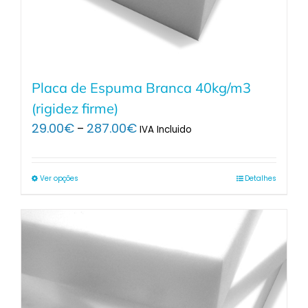
Placa de Espuma Branca 40kg/m3
(rigidez firme)
Price
29.00
€
287.00
€
–
IVA Incluido
range:
29.00€
through
Ver opções
Detalhes
287.00€