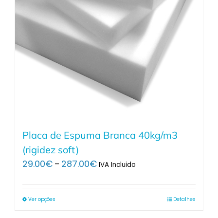
Placa de Espuma Branca 40kg/m3
(rigidez soft)
Price
29.00
€
287.00
€
–
IVA Incluido
range:
29.00€
through
Ver opções
Detalhes
287.00€