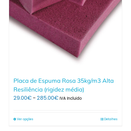
Placa de Espuma Rosa 35kg/m3 Alta
Resiliência (rigidez média)
Price
29.00
€
285.00
€
–
IVA Incluido
range:
29.00€
through
Ver opções
Detalhes
285.00€