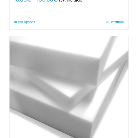
IVA Incluido
range:
16.00€
through
Ver opções
Detalhes
165.00€