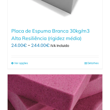
Placa de Espuma Branca 30kg/m3
Alta Resiliência (rigidez média)
Price
24.00
€
244.00
€
–
IVA Incluido
range:
24.00€
through
Ver opções
Detalhes
244.00€