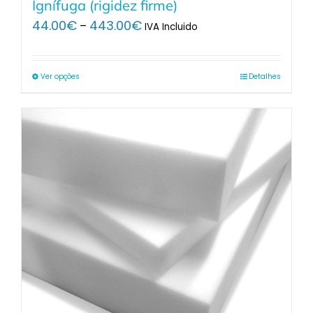
Ignífuga (rigidez firme)
Price
44.00
€
443.00
€
–
IVA Incluido
range:
44.00€
through
Ver opções
Detalhes
443.00€