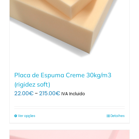
Placa de Espuma Creme 30kg/m3
(rigidez soft)
Price
22.00
€
215.00
€
–
IVA Incluido
range:
22.00€
through
Ver opções
Detalhes
215.00€