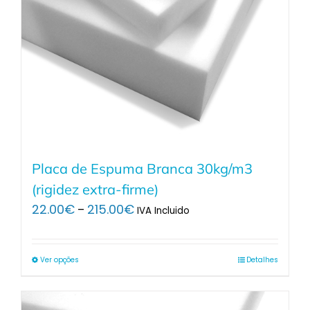
Placa de Espuma Branca 30kg/m3
(rigidez extra-firme)
Price
22.00
€
215.00
€
–
IVA Incluido
range:
22.00€
through
Ver opções
Detalhes
215.00€