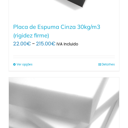
Placa de Espuma Cinza 30kg/m3
(rigidez firme)
Price
22.00
€
215.00
€
–
IVA Incluido
range:
22.00€
through
Ver opções
Detalhes
215.00€