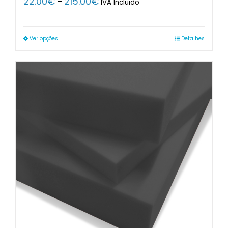
22.00
€
215.00
€
–
IVA Incluido
range:
22.00€
through
Ver opções
Detalhes
215.00€