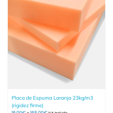
Placa de Espuma Laranja 23kg/m3
(rigidez firme)
Price
16.00
€
165.00
€
–