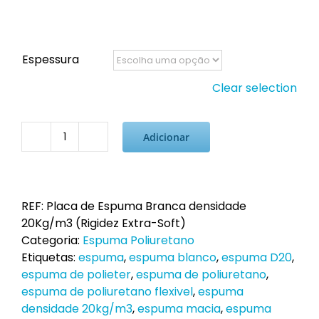
Espessura
Clear selection
Adicionar
Quantidade
de
Placa
de
REF:
Placa de Espuma Branca densidade
Espuma
20Kg/m3 (Rigidez Extra-Soft)
Branca
Categoria:
Espuma Poliuretano
20kg/m3
Etiquetas:
espuma
,
espuma blanco
,
espuma D20
,
(rigidez
espuma de polieter
,
espuma de poliuretano
,
extra-
espuma de poliuretano flexivel
,
espuma
soft)
densidade 20kg/m3
,
espuma macia
,
espuma