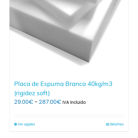
Placa de Espuma Branca 40kg/m3
(rigidez soft)
Price
29.00
€
287.00
€
–
IVA Incluido
range:
29.00€
through
Ver opções
Detalhes
287.00€