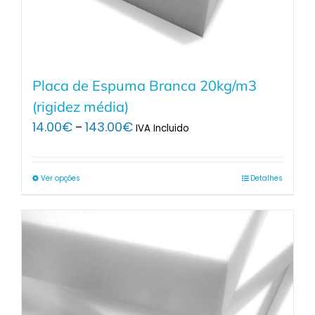
Placa de Espuma Branca 20kg/m3
(rigidez média)
Price
14.00
€
143.00
€
–
IVA Incluido
range:
14.00€
through
Ver opções
Detalhes
143.00€