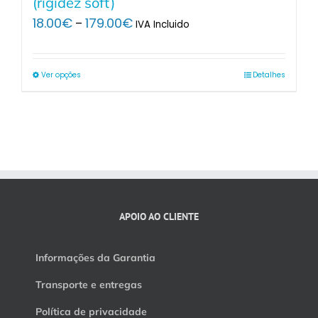
(rigidez soft)
Price
18.00
€
179.00
€
–
IVA Incluido
range:
18.00€
through
Ver opções
Detalhes
179.00€
APOIO AO CLIENTE
Informações da Garantia
Transporte e entregas
Política de privacidade