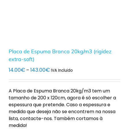
Placa de Espuma Branca 20kg/m3 (rigidez
extra-soft)
Price
14.00
€
143.00
€
–
IVA Incluido
range:
14.00€
through
A Placa de Espuma Branca 20kg/m3 tem um
143.00€
tamanho de 200 x 120cm, agora é só escolher a
espessura que pretende. Caso a espessura e
medida que deseja não se encontrem na nossa
lista, contacte-nos. Também cortamos à
medida!