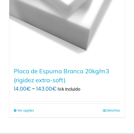
Placa de Espuma Branca 20kg/m3
(rigidez extra-soft)
Price
14.00
€
143.00
€
–
IVA Incluido
range:
14.00€
through
Ver opções
Detalhes
143.00€