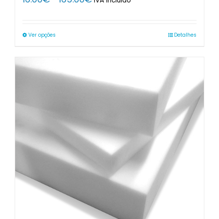
IVA Incluido
range:
16.00€
through
Ver opções
Detalhes
165.00€