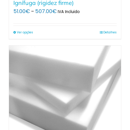
Ignífuga (rigidez firme)
Price
51.00
€
507.00
€
–
IVA Incluido
range:
51.00€
through
Ver opções
Detalhes
507.00€