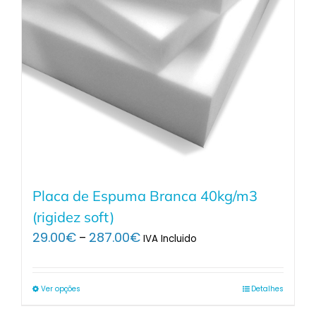
Placa de Espuma Branca 40kg/m3
(rigidez soft)
Price
29.00
€
287.00
€
–
IVA Incluido
range:
29.00€
through
Ver opções
Detalhes
287.00€