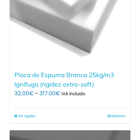
Placa de Espuma Branca 25kg/m3
Ignífuga (rigidez extra-soft)
Price
32.00
€
317.00
€
–
IVA Incluido
range:
32.00€
through
Ver opções
Detalhes
317.00€