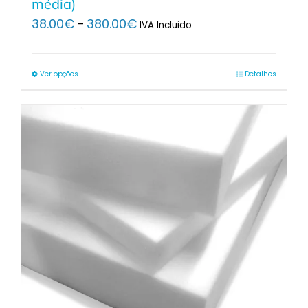
média)
Price
38.00
€
380.00
€
–
IVA Incluido
range:
38.00€
through
Ver opções
Detalhes
380.00€