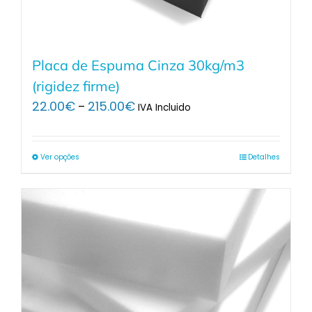
Placa de Espuma Cinza 30kg/m3
(rigidez firme)
Price
22.00
€
215.00
€
–
IVA Incluido
range:
22.00€
through
Ver opções
Detalhes
215.00€