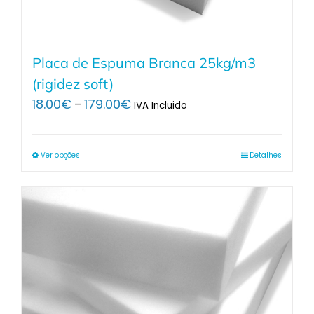
Placa de Espuma Branca 25kg/m3
(rigidez soft)
Price
18.00
€
179.00
€
–
IVA Incluido
range:
18.00€
through
Ver opções
Detalhes
179.00€