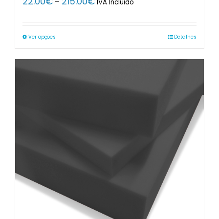
22.00
€
215.00
€
–
IVA Incluido
range:
22.00€
through
Ver opções
Detalhes
215.00€