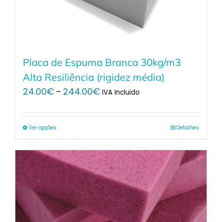
Placa de Espuma Branca 30kg/m3
Alta Resiliência (rigidez média)
Price
24.00
€
244.00
€
–
IVA Incluido
range:
24.00€
through
Ver opções
Detalhes
244.00€