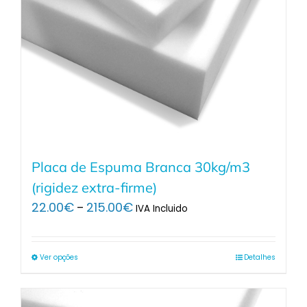
Placa de Espuma Branca 30kg/m3
(rigidez extra-firme)
Price
22.00
€
215.00
€
–
IVA Incluido
range:
22.00€
through
Ver opções
Detalhes
215.00€