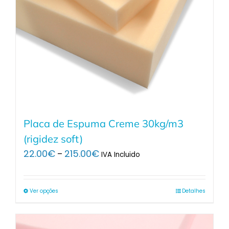
Placa de Espuma Creme 30kg/m3
(rigidez soft)
Price
22.00
€
215.00
€
–
IVA Incluido
range:
22.00€
through
Ver opções
Detalhes
215.00€