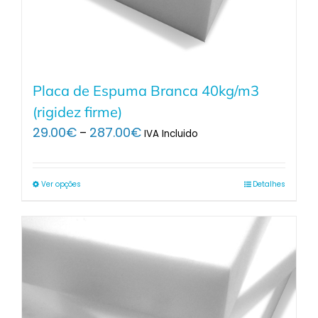
Placa de Espuma Branca 40kg/m3
(rigidez firme)
Price
29.00
€
287.00
€
–
IVA Incluido
range:
29.00€
through
Ver opções
Detalhes
287.00€