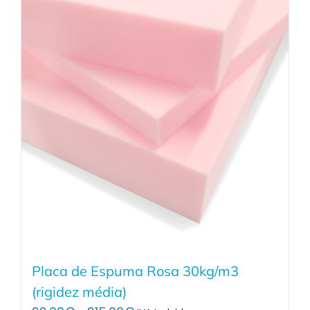
Placa de Espuma Rosa 30kg/m3
(rigidez média)
Price