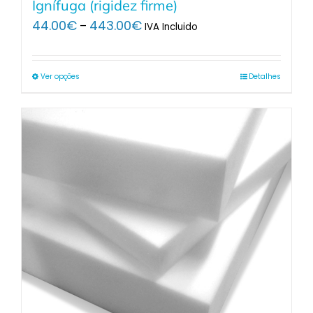
Ignífuga (rigidez firme)
Price
44.00
€
443.00
€
–
IVA Incluido
range:
44.00€
through
Ver opções
Detalhes
443.00€