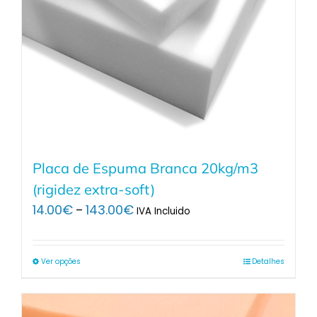
Placa de Espuma Branca 20kg/m3
(rigidez extra-soft)
Price
14.00
€
143.00
€
–
IVA Incluido
range:
14.00€
through
Ver opções
Detalhes
143.00€