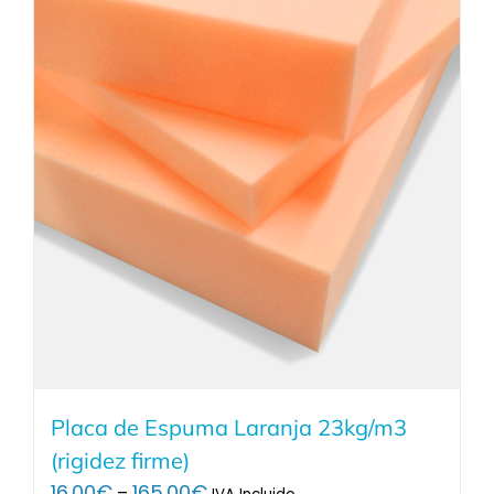
Placa de Espuma Laranja 23kg/m3
(rigidez firme)
Price
16.00
€
165.00
€
–