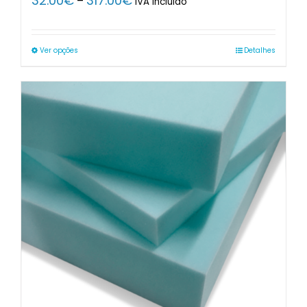
32.00
€
317.00
€
–
IVA Incluido
range:
32.00€
through
Ver opções
Detalhes
317.00€