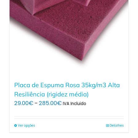
Placa de Espuma Rosa 35kg/m3 Alta
Resiliência (rigidez média)
Price
29.00
€
285.00
€
–
IVA Incluido
range:
29.00€
through
Ver opções
Detalhes
285.00€