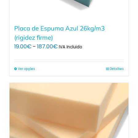
Placa de Espuma Azul 26kg/m3
(rigidez firme)
Price
19.00
€
187.00
€
–
IVA Incluido
range:
19.00€
through
Ver opções
Detalhes
187.00€