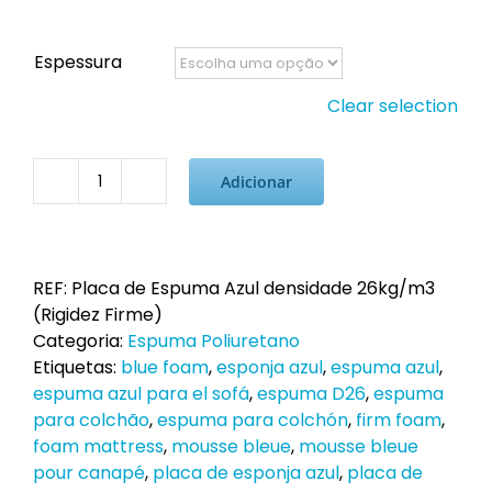
Espessura
Clear selection
Adicionar
Quantidade
de
Placa
de
REF:
Placa de Espuma Azul densidade 26kg/m3
Espuma
(Rigidez Firme)
Azul
Categoria:
Espuma Poliuretano
26kg/m3
Etiquetas:
blue foam
,
esponja azul
,
espuma azul
,
(rigidez
espuma azul para el sofá
,
espuma D26
,
espuma
firme)
para colchão
,
espuma para colchón
,
firm foam
,
foam mattress
,
mousse bleue
,
mousse bleue
pour canapé
,
placa de esponja azul
,
placa de