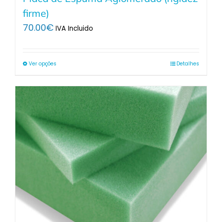
firme)
70.00
€
IVA Incluido
Ver opções
Detalhes