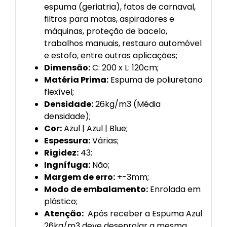
espuma (geriatria), fatos de carnaval,
filtros para motas, aspiradores e
máquinas, proteção de bacelo,
trabalhos manuais, restauro automóvel
e estofo, entre outras aplicações;
Dimensão:
C: 200 x L: 120cm;
Matéria Prima:
Espuma de poliuretano
flexível;
Densidade:
26kg/m3 (Média
densidade);
Cor:
Azul | Azul | Blue;
Espessura:
Várias;
Rigidez:
43;
Ingnífuga:
Não;
Margem de erro:
+-3mm;
Modo de embalamento:
Enrolada em
plástico;
Atenção:
Após receber a Espuma Azul
26kg/m3 deve desenrolar a mesma