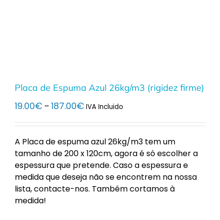
Placa de Espuma Azul 26kg/m3 (rigidez firme)
Price
19.00
€
187.00
€
–
IVA Incluido
range:
19.00€
through
A Placa de espuma azul 26kg/m3 tem um
187.00€
tamanho de 200 x 120cm, agora é só escolher a
espessura que pretende. Caso a espessura e
medida que deseja não se encontrem na nossa
lista, contacte-nos. Também cortamos à
medida!