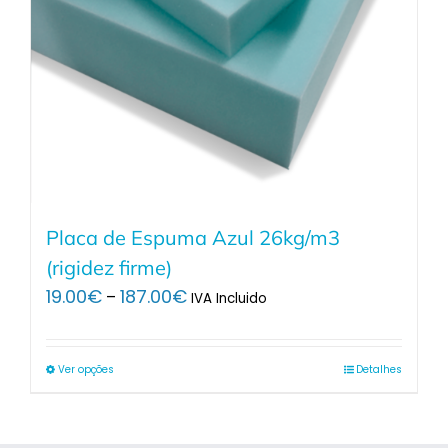
Placa de Espuma Azul 26kg/m3
(rigidez firme)
Price
19.00
€
187.00
€
–
IVA Incluido
range:
19.00€
through
Ver opções
Detalhes
187.00€