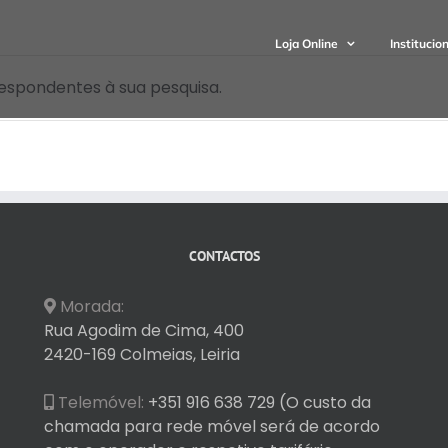
Loja Online
Institucio
espondentes à sua pesquisa.
CONTACTOS
Morada:
Rua Agodim de Cima, 400
2420-169 Colmeias, Leiria
Telemóvel:
+351 916 638 729 (O custo da
chamada para rede móvel será de acordo