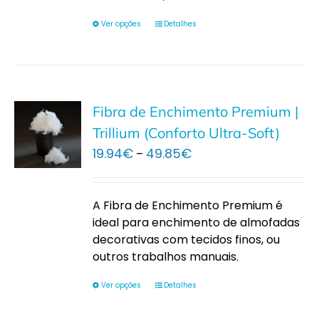
Ver opções
Detalhes
Fibra de Enchimento Premium |
Trillium (Conforto Ultra-Soft)
Price
19.94
€
49.85
€
–
range:
19.94€
through
A Fibra de Enchimento Premium é
49.85€
ideal para enchimento de almofadas
decorativas com tecidos finos, ou
outros trabalhos manuais.
Ver opções
Detalhes