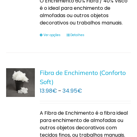
O Enchimento 60% Fibra / 40% Visco
77.00€
é o ideal para enchimento de
almofadas ou outros objetos
decorativos ou trabalhos manuais.
Ver opções
Detalhes
Fibra de Enchimento (Conforto
Soft)
Price
13.98
€
34.95
€
–
range:
13.98€
through
A Fibra de Enchimento é a fibra ideal
34.95€
para enchimento de almofadas ou
outros objetos decorativos com
tecidos finos, ou trabalhos manuais.