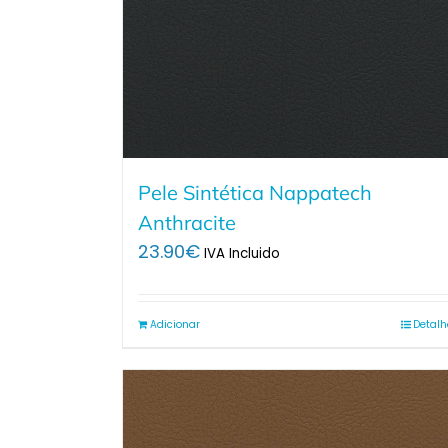
Pele Sintética Nappatech
Anthracite
23.90
€
IVA Incluido
Adicionar
Detalh