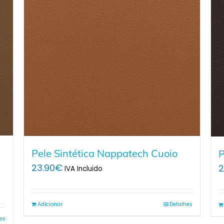
Pele Sintética Nappatech Cuoio
P
23.90
€
2
IVA Incluido
Adicionar
Detalhes
es