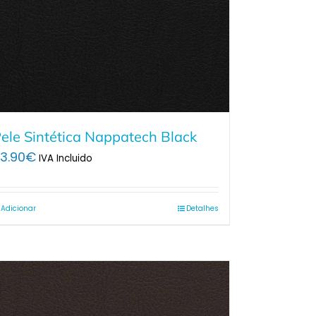
ele Sintética Nappatech Black
3.90
€
IVA Incluido
Adicionar
Detalhes