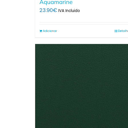
Aquamarine
23.90
€
IVA Incluido
Adicionar
Detalh