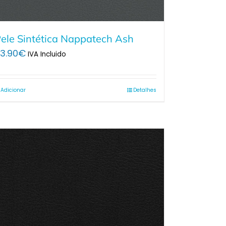
ele Sintética Nappatech Ash
3.90
€
IVA Incluido
Adicionar
Detalhes