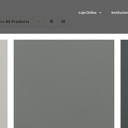
Loja Online
Institucio
how
50 Products