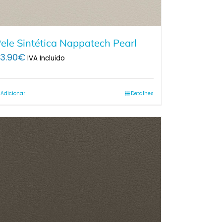
ele Sintética Nappatech Pearl
3.90
€
IVA Incluido
Adicionar
Detalhes