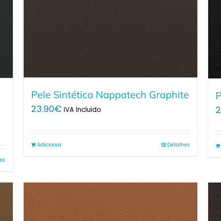
Pele Sintética Nappatech Graphite
P
23.90
€
2
IVA Incluido
Adicionar
Detalhes
es