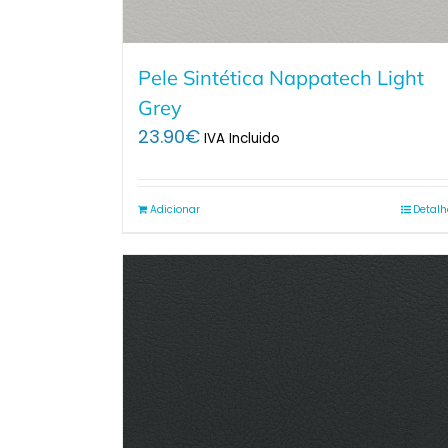
Pele Sintética Nappatech Light
Grey
23.90
€
IVA Incluido
Adicionar
Detalh