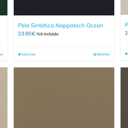
P
Pele Sintética Nappatech Ocean
2
23.90
€
IVA Incluido
es
Adicionar
Detalhes