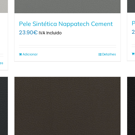
P
Pele Sintética Nappatech Cement
2
23.90
€
IVA Incluido
Adicionar
Detalhes
es