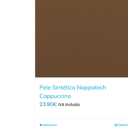
Pele Sintética Nappatech
Cappuccino
23.90
€
IVA Incluido
Adicionar
Detalh