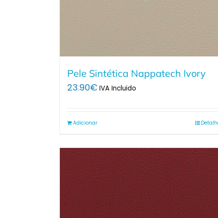
Pele Sintética Nappatech Ivory
23.90
€
IVA Incluido
Adicionar
Detalh