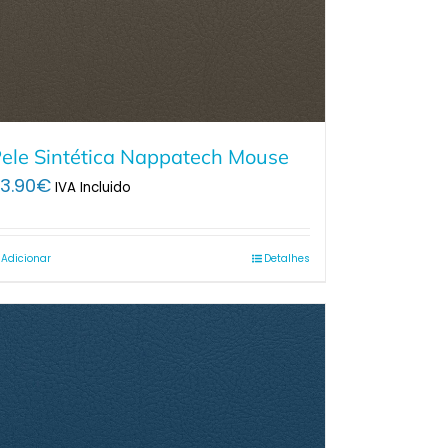
ele Sintética Nappatech Mouse
3.90
€
IVA Incluido
Adicionar
Detalhes