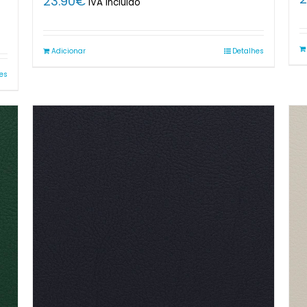
23.90
€
IVA Incluido
Adicionar
Detalhes
es