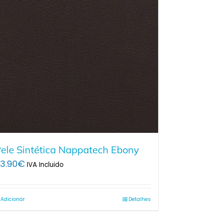
ele Sintética Nappatech Ebony
3.90
€
IVA Incluido
Adicionar
Detalhes