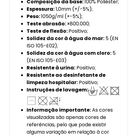
Composição da base:
100% Poliéster;
Espessura:
1,0mm (+/-5%);
Peso:
1050g/ml (+-5%);
Teste abrasão: >
800.000;
Teste de flexão:
Positivo;
Solidez da cor à água do mar:
5 (EN
ISO 105-E02);
Solidez da cor à água com cloro:
5
(EN ISO 105-E03)
Resistente à urina:
Positivo;
Resistente ao desinfetante de
limpeza hospitalar:
Positivo;
Instruções de lavagem:
;
Informação importante:
As cores
visualizadas são apenas cores de
referências, pelo que pode existir
alguma variação em relação à cor