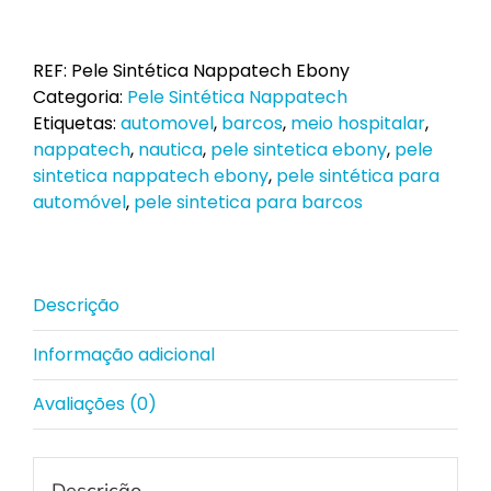
de
Pele
Sintética
REF:
Pele Sintética Nappatech Ebony
Nappatech
Categoria:
Pele Sintética Nappatech
Ebony
Etiquetas:
automovel
,
barcos
,
meio hospitalar
,
nappatech
,
nautica
,
pele sintetica ebony
,
pele
sintetica nappatech ebony
,
pele sintética para
automóvel
,
pele sintetica para barcos
Descrição
Informação adicional
Avaliações (0)
Descrição