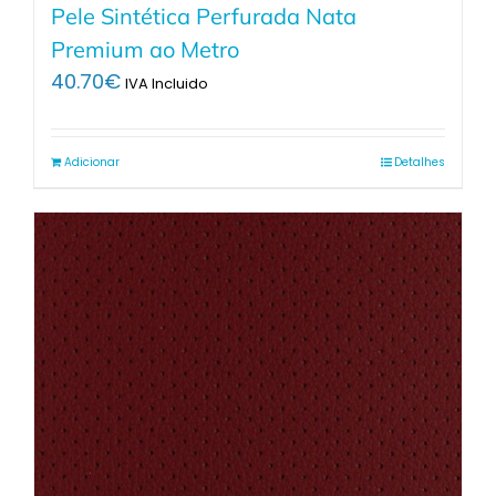
Pele Sintética Perfurada Nata
Premium ao Metro
40.70
€
IVA Incluido
Adicionar
Detalhes