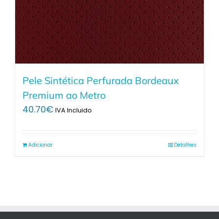
Pele Sintética Perfurada Bordeaux
Premium ao Metro
40.70
€
IVA Incluido
Adicionar
Detalhes