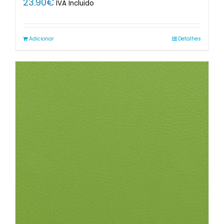
23.90
€
IVA Incluido
Adicionar
Detalhes