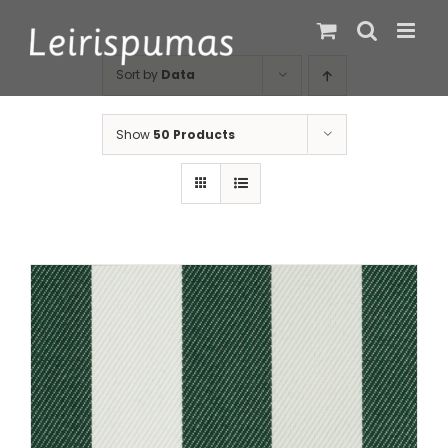
Skip
to
content
Sort by
Data
Show
50 Products