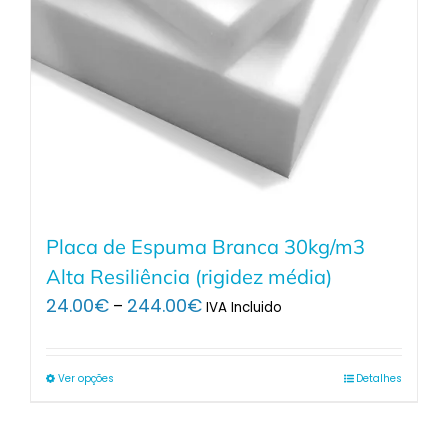
Placa de Espuma Branca 30kg/m3
Alta Resiliência (rigidez média)
Price
24.00
€
244.00
€
–
IVA Incluido
range:
24.00€
through
Ver opções
Detalhes
244.00€