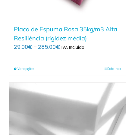
Placa de Espuma Rosa 35kg/m3 Alta
Resiliência (rigidez média)
Price
29.00
€
285.00
€
–
IVA Incluido
range:
29.00€
through
Ver opções
Detalhes
285.00€