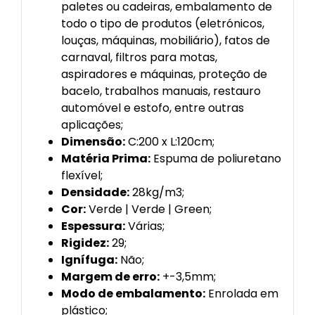
paletes ou cadeiras, embalamento de
todo o tipo de produtos (eletrónicos,
louças, máquinas, mobiliário), fatos de
carnaval, filtros para motas,
aspiradores e máquinas, proteção de
bacelo, trabalhos manuais, restauro
automóvel e estofo, entre outras
aplicações;
Dimensão:
C:200 x L:120cm;
Matéria Prima:
Espuma de poliuretano
flexível;
Densidade:
28kg/m3;
Cor:
Verde | Verde | Green;
Espessura:
Várias;
Rigidez:
29;
Ignífuga:
Não;
Margem de erro:
+-3,5mm;
Modo de embalamento:
Enrolada em
plástico;