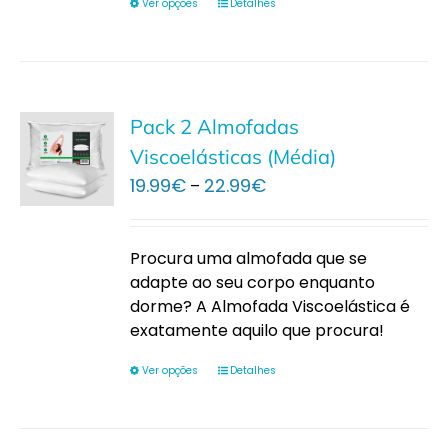
Ver opções
Detalhes
Pack 2 Almofadas
Viscoelásticas (Média)
Price
19.99
€
22.99
€
–
range:
19.99€
through
Procura uma almofada que se
22.99€
adapte ao seu corpo enquanto
dorme? A Almofada Viscoelástica é
exatamente aquilo que procura!
Ver opções
Detalhes