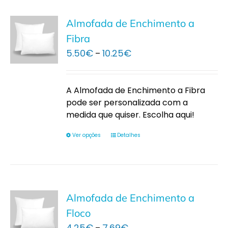
Almofada de Enchimento a
Fibra
Price
5.50
€
10.25
€
–
range:
5.50€
through
A Almofada de Enchimento a Fibra
10.25€
pode ser personalizada com a
medida que quiser. Escolha aqui!
Ver opções
Detalhes
Almofada de Enchimento a
Floco
Price
4.25
€
7.69
€