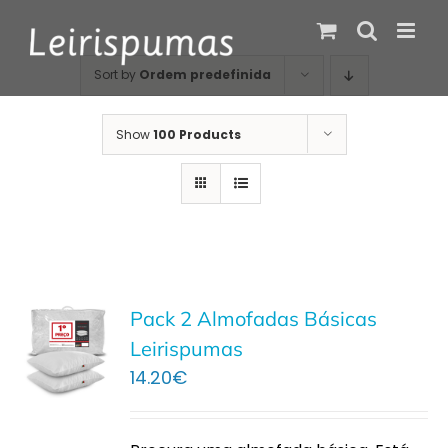
Skip
to
content
Sort by
Ordem predefinida
Show
100 Products
Pack 2 Almofadas Básicas
Leirispumas
14.20
€