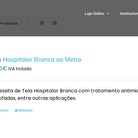
Loja Online
Institucio
Products
a Hospitalar Branca ao Metro
5
€
IVA Incluido
ssita de Tela Hospitalar Branca com tratamento antimic
fadas, entre outras aplicações.
cionar
Detalhes