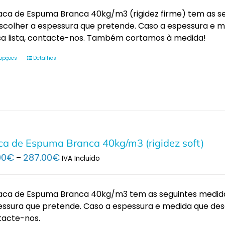
through
aca de Espuma Branca 40kg/m3 (rigidez firme) tem as seg
287.00€
scolher a espessura que pretende. Caso a espessura e 
sa lista, contacte-nos. Também cortamos à medida!
 opções
Detalhes
ca de Espuma Branca 40kg/m3 (rigidez soft)
Price
00
€
287.00
€
–
IVA Incluido
range:
29.00€
through
aca de Espuma Branca 40kg/m3 tem as seguintes medidas
287.00€
ssura que pretende. Caso a espessura e medida que dese
tacte-nos.