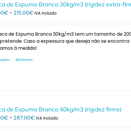
ca de Espuma Branca 30kg/m3 (rigidez extra-fir
Price
00
€
215.00
€
–
IVA Incluido
range:
22.00€
through
laca de Espuma Branca 30kg/m3 tem um tamanho de 200x
215.00€
pretende. Caso a espessura que deseja não se encontra
tamos à medida!
 opções
Detalhes
ca de Espuma Branca 40kg/m3 (rigidez firme)
Price
00
€
287.00
€
–
IVA Incluido
range:
29.00€