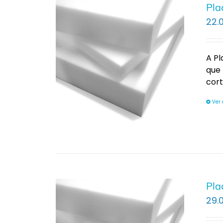
Pla
22.
A P
que 
cor
Ver
Pla
29.