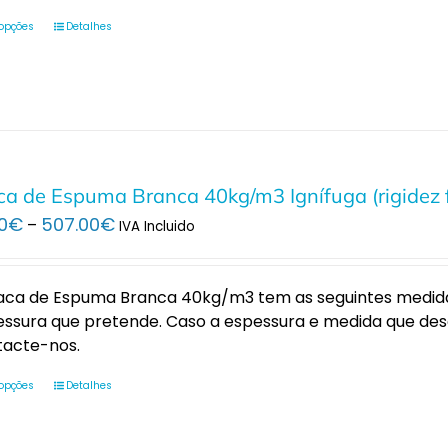
 opções
Detalhes
ca de Espuma Branca 40kg/m3 Ignífuga (rigidez 
Price
0
€
507.00
€
–
IVA Incluido
range:
51.00€
through
aca de Espuma Branca 40kg/m3 tem as seguintes medidas
507.00€
ssura que pretende. Caso a espessura e medida que dese
tacte-nos.
 opções
Detalhes