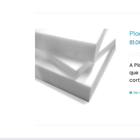
Pla
81.0
A P
que 
cor
Ver