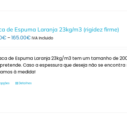
ca de Espuma Laranja 23kg/m3 (rigidez firme)
Price
0
€
165.00
€
–
IVA Incluido
range:
16.00€
through
laca de Espuma Laranja 23kg/m3 tem um tamanho de 200x
165.00€
pretende. Caso a espessura que deseja não se encontra
tamos à medida!
 opções
Detalhes