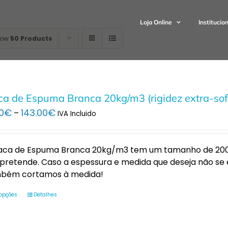
Loja Online
Institucio
how
50 Products
ca de Espuma Branca 20kg/m3 (rigidez extra-sof
Price
0
€
143.00
€
–
IVA Incluido
range:
14.00€
through
laca de Espuma Branca 20kg/m3 tem um tamanho de 200 x
143.00€
pretende. Caso a espessura e medida que deseja não se 
bém cortamos à medida!
 opções
Detalhes