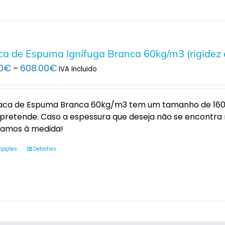
ca de Espuma Ignífuga Branca 60kg/m3 (rigidez 
Price
0
€
608.00
€
–
IVA Incluido
range:
81.00€
through
laca de Espuma Branca 60kg/m3 tem um tamanho de 160 x
608.00€
pretende. Caso a espessura que deseja não se encontra
tamos à medida!
 opções
Detalhes