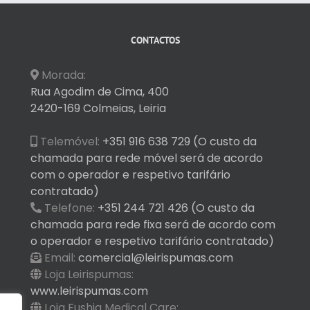
CONTACTOS
Morada:
Rua Agodim de Cima, 400
2420-169 Colmeias, Leiria
Telemóvel:
+351 916 638 729 (O custo da
chamada para rede móvel será de acordo
com o operador e respetivo tarifário
contratado)
Telefone:
+351 244 721 426 (O custo da
chamada para rede fixa será de acordo com
o operador e respetivo tarifário contratado)
Email:
comercial@leirispumas.com
Loja Leirispumas:
www.leirispumas.com
Loja Fushia Medical Care: