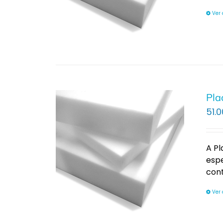
Ver
Pla
51.0
A Pl
espe
con
Ver