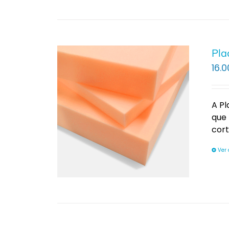
Pla
16.0
A P
que 
cor
Ver