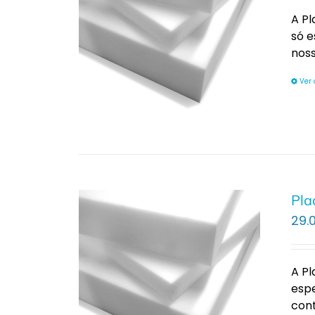
A Pl
só e
nos
Ver
Pla
29.
A Pl
espe
con